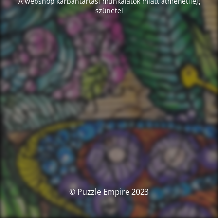
A webshop karbantartási munkálatok miatt átmenetileg
szünetel
© Puzzle Empire 2023