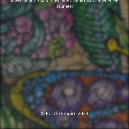
A webshop karbantartási munkálatok miatt átmenetileg
szünetel
© Puzzle Empire 2023