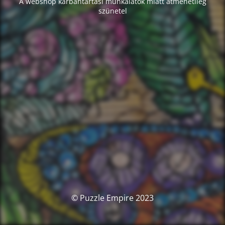
A webshop karbantartási munkálatok miatt átmenetileg
szünetel
© Puzzle Empire 2023